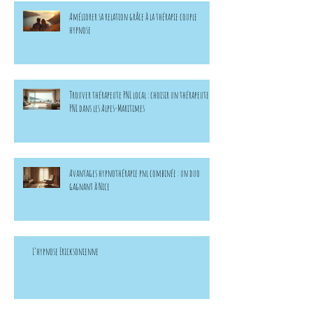
Améliorer sa relation grâce à la thérapie couple
hypnose
Trouver thérapeute PNL local : choisir un thérapeute
PNL dans les Alpes-Maritimes
Avantages hypnothérapie pnl combinée : un duo
gagnant à Nice
L’hypnose Ericksonienne