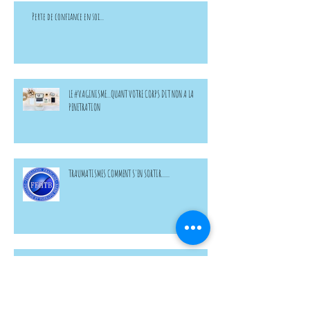
Perte de confiance en soi...
LE #VAGINISME...QUANT VOTRE CORPS DIT NON A LA
PENETRATION
TRAUMATISMES COMMENT S'EN SORTIR......
J'ai testé l'#hypnose contre la peur du vide