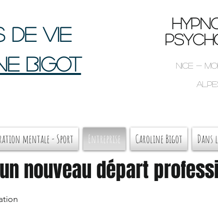
HYPNO
 de vie
psycho
ne BIGOT
Nice - M
Alpe
ration mentale - Sport
Entreprise
Caroline Bigot
Dans l
 un nouveau départ profess
ation