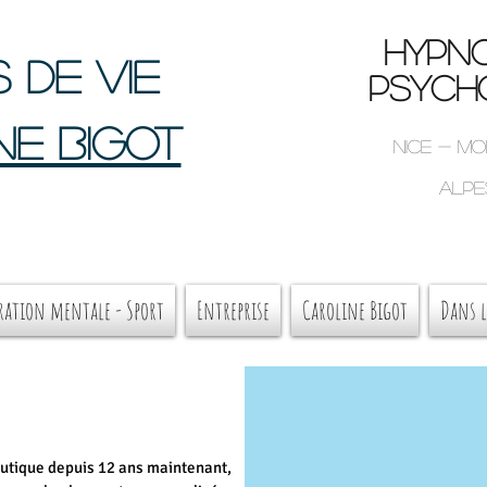
HYPNO
 de vie
psycho
ne BIGOT
Nice - M
Alpe
ration mentale - Sport
Entreprise
Caroline Bigot
Dans l
peutique depuis 12 ans maintenant,