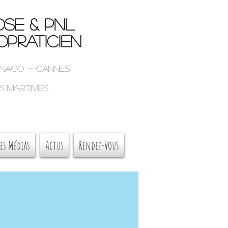
SE & PNL
praticien
onaco - Cannes
s maritimes
es Médias
Actus
Rendez-Vous