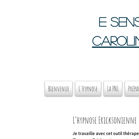
e sens
Caroli
Bienvenue
L'Hypnose
La PNL
Prépa
L’hypnose Ericksonienne
Je travaille avec cet outil théra