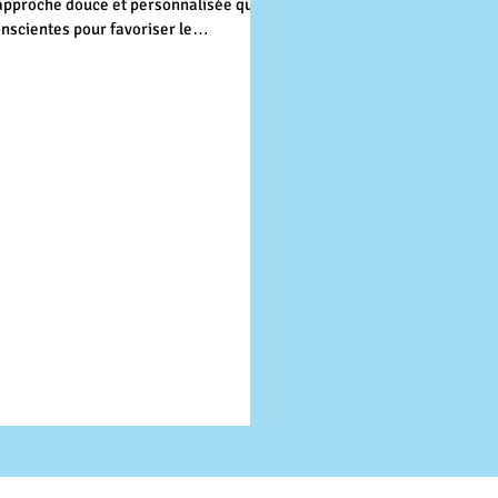
approche douce et personnalisée qui
nscientes pour favoriser le
le se pratique dans un état de
ous restez conscient et acteur de votre
utile dans de nombreux domaines,
ess et des émotions, les troubles du