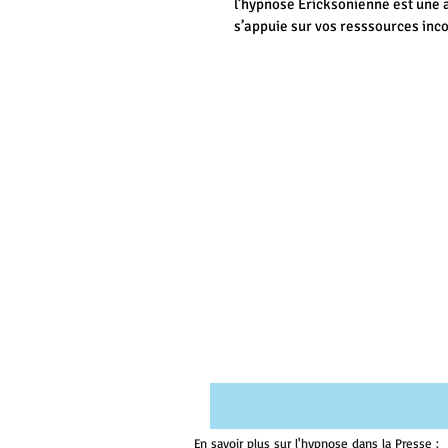
l’hypnose Ericksonienne est une 
s’appuie sur vos resssources inco
changement. @ esensdevie.com El
détente et de concentration, ou v
accompagnement. Elle peut être 
notamment pour la gestion du str
sommeil, le man
En savoir plus sur l'hypnose dans la Presse :